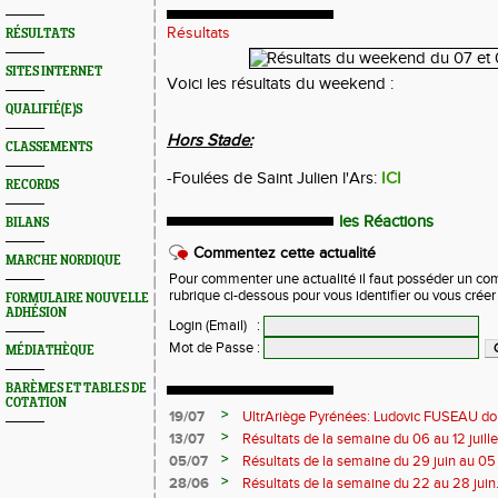
Résultats
RÉSULTATS
SITES INTERNET
Voici les résultats du weekend :
QUALIFIÉ(E)S
Hors Stade:
CLASSEMENTS
-Foulées de Saint Julien l'Ars:
ICI
RECORDS
les Réactions
BILANS
Commentez cette actualité
MARCHE NORDIQUE
Pour commenter une actualité il faut posséder un compt
rubrique ci-dessous pour vous identifier ou vous crée
FORMULAIRE NOUVELLE
ADHÉSION
Login (Email)
:
Mot de Passe
:
MÉDIATHÈQUE
BARÈMES ET TABLES DE
COTATION
>
19/07
UltrAriège Pyrénées: Ludovic FUSEAU dom
>
13/07
Résultats de la semaine du 06 au 12 juille
>
05/07
Résultats de la semaine du 29 juin au 05 j
>
28/06
Résultats de la semaine du 22 au 28 juin