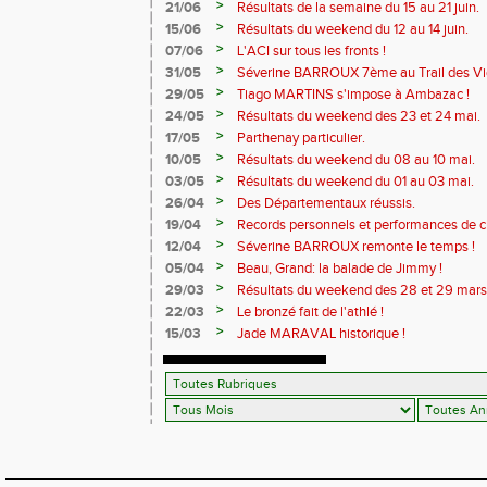
>
21/06
Résultats de la semaine du 15 au 21 juin.
>
15/06
Résultats du weekend du 12 au 14 juin.
>
07/06
L'ACI sur tous les fronts !
>
31/05
Séverine BARROUX 7ème au Trail des Vi
>
29/05
Tiago MARTINS s'impose à Ambazac !
>
24/05
Résultats du weekend des 23 et 24 mai.
>
17/05
Parthenay particulier.
>
10/05
Résultats du weekend du 08 au 10 mai.
>
03/05
Résultats du weekend du 01 au 03 mai.
>
26/04
Des Départementaux réussis.
>
19/04
Records personnels et performances de 
>
12/04
Séverine BARROUX remonte le temps !
>
05/04
Beau, Grand: la balade de Jimmy !
>
29/03
Résultats du weekend des 28 et 29 mars
>
22/03
Le bronzé fait de l'athlé !
>
15/03
Jade MARAVAL historique !