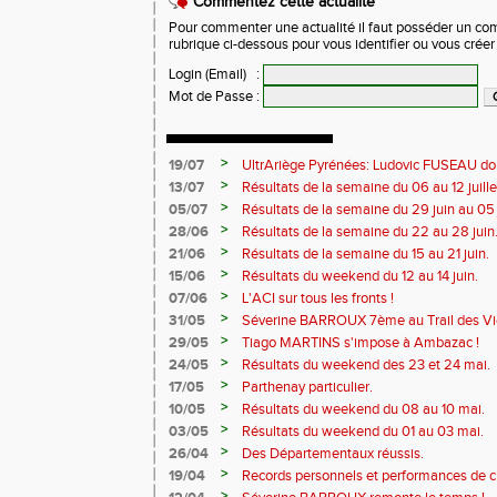
Commentez cette actualité
Pour commenter une actualité il faut posséder un compt
rubrique ci-dessous pour vous identifier ou vous crée
Login (Email)
:
Mot de Passe
:
>
19/07
UltrAriège Pyrénées: Ludovic FUSEAU dom
>
13/07
Résultats de la semaine du 06 au 12 juille
>
05/07
Résultats de la semaine du 29 juin au 05 j
>
28/06
Résultats de la semaine du 22 au 28 juin
>
21/06
Résultats de la semaine du 15 au 21 juin.
>
15/06
Résultats du weekend du 12 au 14 juin.
>
07/06
L'ACI sur tous les fronts !
>
31/05
Séverine BARROUX 7ème au Trail des Vi
>
29/05
Tiago MARTINS s'impose à Ambazac !
>
24/05
Résultats du weekend des 23 et 24 mai.
>
17/05
Parthenay particulier.
>
10/05
Résultats du weekend du 08 au 10 mai.
>
03/05
Résultats du weekend du 01 au 03 mai.
>
26/04
Des Départementaux réussis.
>
19/04
Records personnels et performances de 
>