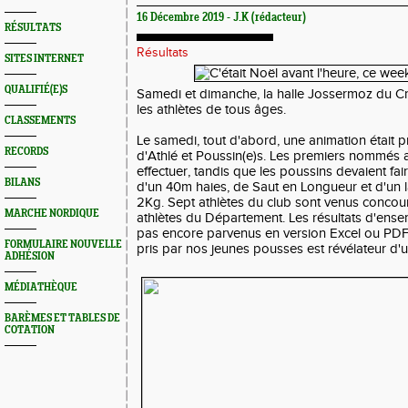
16 Décembre 2019 - J.K (rédacteur)
RÉSULTATS
Résultats
SITES INTERNET
QUALIFIÉ(E)S
Samedi et dimanche, la halle Jossermoz du Cre
les athlètes de tous âges.
CLASSEMENTS
Le samedi, tout d'abord, une animation était
RECORDS
d'Athlé et Poussin(e)s. Les premiers nommés av
effectuer, tandis que les poussins devaient fa
BILANS
d'un 40m haies, de Saut en Longueur et d'un l
2Kg. Sept athlètes du club sont venus concouri
MARCHE NORDIQUE
athlètes du Département. Les résultats d'ense
pas encore parvenus en version Excel ou PDF) 
FORMULAIRE NOUVELLE
pris par nos jeunes pousses est révélateur d'u
ADHÉSION
MÉDIATHÈQUE
BARÈMES ET TABLES DE
COTATION