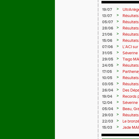
>
19/07
UltrArièg
>
13/07
Résultats
>
05/07
Résultats
>
28/06
Résultats
>
21/06
Résultats
>
15/06
Résultats
>
07/06
L'ACI sur 
>
31/05
Séverine
>
29/05
Tiago MA
>
24/05
Résultat
>
17/05
Parthenay
>
10/05
Résultat
>
03/05
Résultat
>
26/04
Des Dépa
>
19/04
Records 
>
12/04
Séverine
>
05/04
Beau, Gra
>
29/03
Résultat
>
22/03
Le bronzé 
>
15/03
Jade MAR