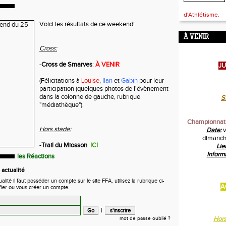
d'Athlétisme.
Voici les résultats de ce weekend!
À VENIR
Cross:
-
Cross de Smarves
:
À VENIR
JU
(Félicitations à
Louise
,
Ilan
et
Gabin
pour leur
participation (quelques photos de l'évènement
dans la colonne de gauche, rubrique
S
"médiathèque").
Championnats
Hors stade:
Date:
v
dimanche
-
Trail du Miosson
:
ICI
Lie
Inform
les Réactions
actualité
ité il faut posséder un compte sur le site FFA, utilisez la rubrique ci-
A
fier ou vous créer un compte.
|
Hor
mot de passe oublié ?