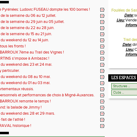
e Pyrénées: Ludovic FUSEAU dompte les 100 bornes !
Foulées de Sai
Date:
s
 de la semaine du 06 au 12 juillet.
Lieu:
Vendeu
 de la semaine du 29 juin au 05 juillet.
Inform
 de la semaine du 22 au 28 juin.
 de la semaine du 15 au 21 juin.
Trail d
 du weekend du 12 au 14 juin.
Date:
di
tous les fronts !
Lieu:
C
 BARROUX 7ème au Trail des Vignes !
Inform
RTINS s'impose à Ambazac !
s du weekend des 23 et 24 mai.
 particulier.
s du weekend du 08 au 10 mai.
LES ESPACES
s du weekend du 01 au 03 mai.
rtementaux réussis.
personnels et performances de choix à Migné-Auxances.
 BARROUX remonte le temps !
nd: la balade de Jimmy !
s du weekend des 28 et 29 mars.
fait de l'athlé !
AVAL historique !