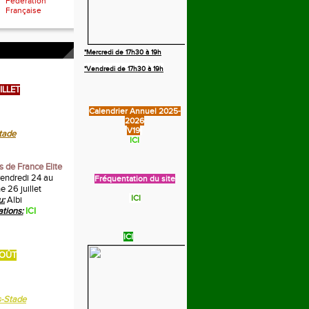
Fédération
Française
*Mercredi de 17h30 à 19h
*Vendredi de 17h30 à 19h
ILLET
Calendrier Annuel 2025-
2026
V19
tade
ICI
 de France Elite
endredi 24 au
Fréquentation du site
 26 juillet
ICI
u:
Albi
ations:
ICI
ICI
OÛT
s-Stade