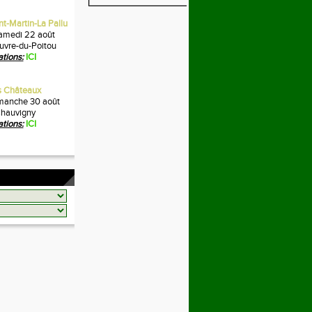
nt-Martin-La Pallu
amedi 22 août
vre-du-Poitou
ations:
ICI
es Châteaux
manche 30 août
hauvigny
ations:
ICI