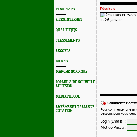
Résultats
RÉSULTATS
SITES INTERNET
QUALIFIÉ(E)S
CLASSEMENTS
RECORDS
BILANS
MARCHE NORDIQUE
FORMULAIRE NOUVELLE
ADHÉSION
MÉDIATHÈQUE
Commentez cette 
BARÈMES ET TABLES DE
Pour commenter une actual
COTATION
dessous pour vous identi
Login (Email)
:
Mot de Passe
: