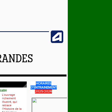
GRANDES
HORAIRES
D'ENTRAINEMENT
naire
2025/2026
L'ouvrage
richement
illustré, qui
retrace
l’Histoire de la