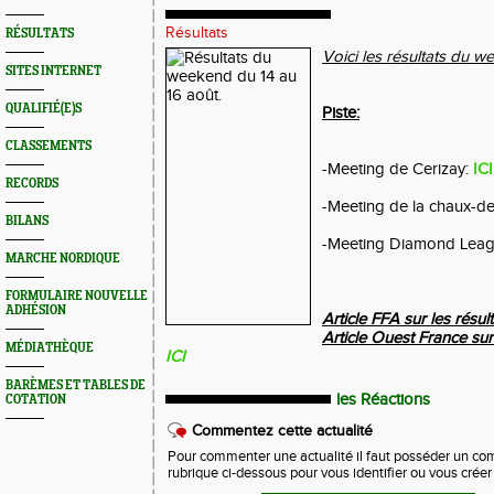
Résultats
RÉSULTATS
Voici les résultats du w
SITES INTERNET
QUALIFIÉ(E)S
Piste:
CLASSEMENTS
-Meeting de Cerizay:
ICI
RECORDS
-Meeting de la chaux-d
BILANS
-Meeting Diamond Lea
MARCHE NORDIQUE
FORMULAIRE NOUVELLE
ADHÉSION
Article FFA sur les résu
Article Ouest France sur
MÉDIATHÈQUE
ICI
BARÈMES ET TABLES DE
les Réactions
COTATION
Commentez cette actualité
Pour commenter une actualité il faut posséder un compt
rubrique ci-dessous pour vous identifier ou vous crée