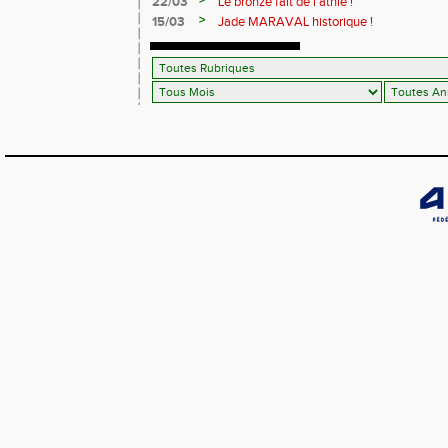
>
22/03
Le bronzé fait de l'athlé !
>
15/03
Jade MARAVAL historique !