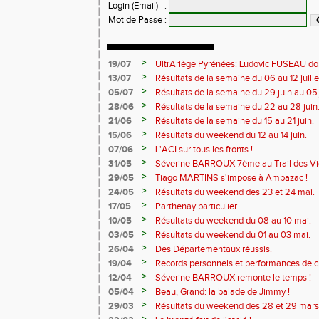
Login (Email)
:
Mot de Passe
:
>
19/07
UltrAriège Pyrénées: Ludovic FUSEAU dom
>
13/07
Résultats de la semaine du 06 au 12 juille
>
05/07
Résultats de la semaine du 29 juin au 05 j
>
28/06
Résultats de la semaine du 22 au 28 juin
>
21/06
Résultats de la semaine du 15 au 21 juin.
>
15/06
Résultats du weekend du 12 au 14 juin.
>
07/06
L'ACI sur tous les fronts !
>
31/05
Séverine BARROUX 7ème au Trail des Vi
>
29/05
Tiago MARTINS s'impose à Ambazac !
>
24/05
Résultats du weekend des 23 et 24 mai.
>
17/05
Parthenay particulier.
>
10/05
Résultats du weekend du 08 au 10 mai.
>
03/05
Résultats du weekend du 01 au 03 mai.
>
26/04
Des Départementaux réussis.
>
19/04
Records personnels et performances de 
>
12/04
Séverine BARROUX remonte le temps !
>
05/04
Beau, Grand: la balade de Jimmy !
>
29/03
Résultats du weekend des 28 et 29 mars