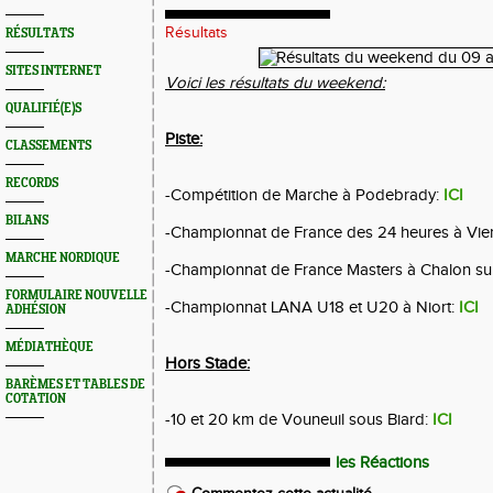
Résultats
RÉSULTATS
SITES INTERNET
Voici les résultats du weekend:
QUALIFIÉ(E)S
Piste:
CLASSEMENTS
RECORDS
-Compétition de Marche à Podebrady:
ICI
BILANS
-Championnat de France des 24 heures à Vie
MARCHE NORDIQUE
-Championnat de France Masters à Chalon s
FORMULAIRE NOUVELLE
-Championnat LANA U18 et U20 à Niort:
ICI
ADHÉSION
MÉDIATHÈQUE
Hors Stade:
BARÈMES ET TABLES DE
COTATION
-10 et 20 km de Vouneuil sous Biard:
ICI
les Réactions