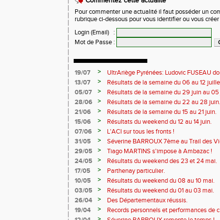
Commentez cette actualité
Pour commenter une actualité il faut posséder un compt
rubrique ci-dessous pour vous identifier ou vous crée
Login (Email)
:
Mot de Passe
:
>
19/07
UltrAriège Pyrénées: Ludovic FUSEAU dom
>
13/07
Résultats de la semaine du 06 au 12 juille
>
05/07
Résultats de la semaine du 29 juin au 05 j
>
28/06
Résultats de la semaine du 22 au 28 juin
>
21/06
Résultats de la semaine du 15 au 21 juin.
>
15/06
Résultats du weekend du 12 au 14 juin.
>
07/06
L'ACI sur tous les fronts !
>
31/05
Séverine BARROUX 7ème au Trail des Vi
>
29/05
Tiago MARTINS s'impose à Ambazac !
>
24/05
Résultats du weekend des 23 et 24 mai.
>
17/05
Parthenay particulier.
>
10/05
Résultats du weekend du 08 au 10 mai.
>
03/05
Résultats du weekend du 01 au 03 mai.
>
26/04
Des Départementaux réussis.
>
19/04
Records personnels et performances de 
>