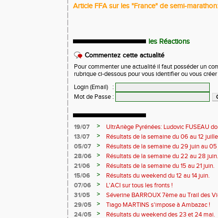
Article FFA sur les "France" de semi-marathon
les Réactions
Commentez cette actualité
Pour commenter une actualité il faut posséder un compt
rubrique ci-dessous pour vous identifier ou vous crée
Login (Email)
:
Mot de Passe
:
>
19/07
UltrAriège Pyrénées: Ludovic FUSEAU dom
>
13/07
Résultats de la semaine du 06 au 12 juille
>
05/07
Résultats de la semaine du 29 juin au 05 j
>
28/06
Résultats de la semaine du 22 au 28 juin
>
21/06
Résultats de la semaine du 15 au 21 juin.
>
15/06
Résultats du weekend du 12 au 14 juin.
>
07/06
L'ACI sur tous les fronts !
>
31/05
Séverine BARROUX 7ème au Trail des Vi
>
29/05
Tiago MARTINS s'impose à Ambazac !
>
24/05
Résultats du weekend des 23 et 24 mai.