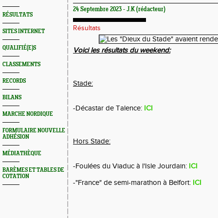
24 Septembre 2023 - J.K (rédacteur)
RÉSULTATS
Résultats
SITES INTERNET
QUALIFIÉ(E)S
Voici les résultats du weekend:
CLASSEMENTS
RECORDS
Stade:
BILANS
-Décastar de Talence:
ICI
MARCHE NORDIQUE
FORMULAIRE NOUVELLE
ADHÉSION
Hors Stade:
MÉDIATHÈQUE
-Foulées du Viaduc à l'Isle Jourdain:
ICI
BARÈMES ET TABLES DE
COTATION
-"France" de semi-marathon à Belfort:
ICI