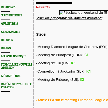
Résultats
RÉSULTATS
SITES INTERNET
Voici les principaux résultats du Weekend:
QUALIFIÉ(E)S
CLASSEMENTS
Stade:
RECORDS
-Meeting Diamond League de Chorzow (POL)
BILANS
-Meeting de Budapest (HUN):
ICI
MARCHE NORDIQUE
-Meeting d'Oulu (FIN):
ICI
FORMULAIRE NOUVELLE
ADHÉSION
-Compétition à Jockgrim (GER):
ICI
MÉDIATHÈQUE
-Meeting de Fribourg (SUI):
ICI
BARÈMES ET TABLES DE
COTATION
-Article FFA sur le meeting Diamond League 