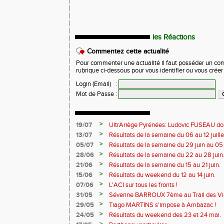
les Réactions
Commentez cette actualité
Pour commenter une actualité il faut posséder un compt
rubrique ci-dessous pour vous identifier ou vous crée
Login (Email)
:
Mot de Passe
:
>
19/07
UltrAriège Pyrénées: Ludovic FUSEAU dom
>
13/07
Résultats de la semaine du 06 au 12 juille
>
05/07
Résultats de la semaine du 29 juin au 05 j
>
28/06
Résultats de la semaine du 22 au 28 juin
>
21/06
Résultats de la semaine du 15 au 21 juin.
>
15/06
Résultats du weekend du 12 au 14 juin.
>
07/06
L'ACI sur tous les fronts !
>
31/05
Séverine BARROUX 7ème au Trail des Vi
>
29/05
Tiago MARTINS s'impose à Ambazac !
>
24/05
Résultats du weekend des 23 et 24 mai.