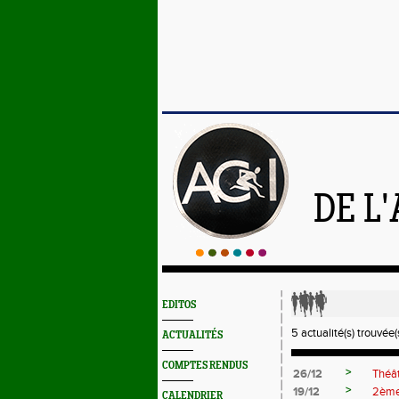
DE L
EDITOS
5 actualité(s) trouvée(s
ACTUALITÉS
COMPTES RENDUS
>
26/12
Théât
>
19/12
2ème
CALENDRIER