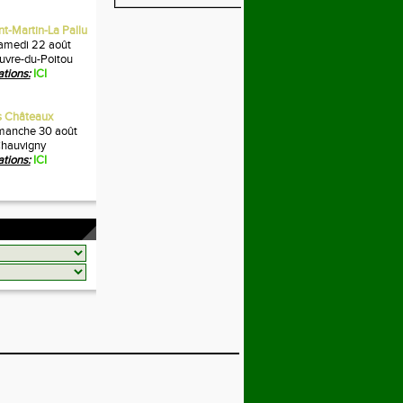
nt-Martin-La Pallu
amedi 22 août
vre-du-Poitou
ations:
ICI
es Châteaux
manche 30 août
hauvigny
ations:
ICI