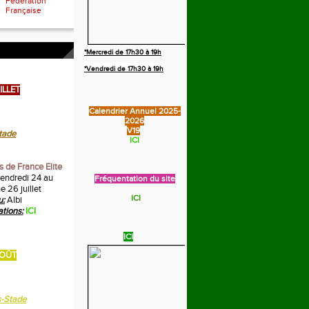
Fédération
Française
*Mercredi de 17h30 à 19h
*Vendredi de 17h30 à 19h
ILLET
Calendrier Annuel 2025-
2026
V19
tade
ICI
 de France Elite
endredi 24 au
Fréquentation du site
 26 juillet
ICI
u:
Albi
ations:
ICI
ICI
OÛT
s-Stade