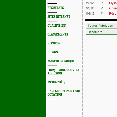
>
19/12
Elysa
>
RÉSULTATS
10/12
Cham
>
04/12
Résul
SITES INTERNET
QUALIFIÉ(E)S
CLASSEMENTS
RECORDS
BILANS
MARCHE NORDIQUE
FORMULAIRE NOUVELLE
ADHÉSION
MÉDIATHÈQUE
BARÈMES ET TABLES DE
COTATION