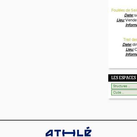
Foulées de Sai
Date:
s
Lieu:
Vendeu
Inform
Trail d
Date:
di
Lieu:
C
Inform
LES ESPACES