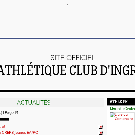
SITE OFFICIEL
'ATHLÉTIQUE CLUB D'IN
ACTUALITÉS
ATHLE.FR
Livre du Cente
) | Page 1/1
re!
 CREPS jeunes EA/PO