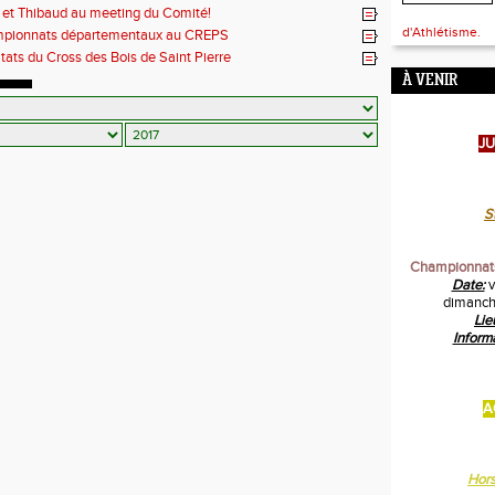
 et Thibaud au meeting du Comité!
d'Athlétisme.
pionnats départementaux au CREPS
tats du Cross des Bois de Saint Pierre
À VENIR
JU
S
Championnats
Date:
v
dimanche
Lie
Inform
A
Hor