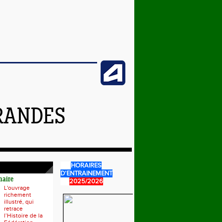
GRANDES
HORAIRES
D'ENTRAINEMENT
naire
2025/2026
L'ouvrage
richement
illustré, qui
retrace
l’Histoire de la