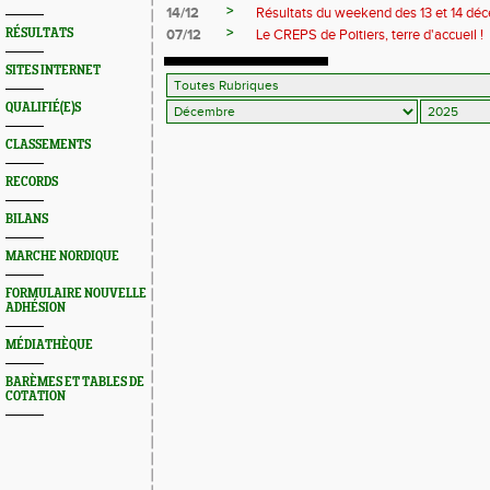
>
14/12
Résultats du weekend des 13 et 14 dé
>
RÉSULTATS
07/12
Le CREPS de Poitiers, terre d'accueil !
SITES INTERNET
QUALIFIÉ(E)S
CLASSEMENTS
RECORDS
BILANS
MARCHE NORDIQUE
FORMULAIRE NOUVELLE
ADHÉSION
MÉDIATHÈQUE
BARÈMES ET TABLES DE
COTATION