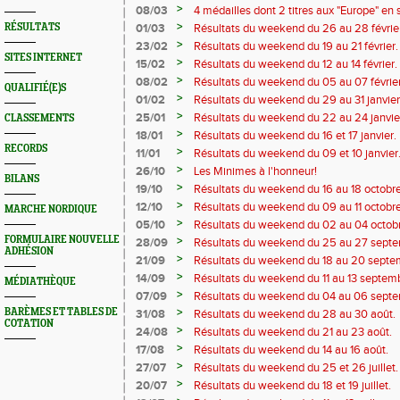
>
08/03
4 médailles dont 2 titres aux "Europe" en s
>
RÉSULTATS
01/03
Résultats du weekend du 26 au 28 févrie
>
23/02
Résultats du weekend du 19 au 21 février.
SITES INTERNET
>
15/02
Résultats du weekend du 12 au 14 février.
>
08/02
Résultats du weekend du 05 au 07 février
QUALIFIÉ(E)S
>
01/02
Résultats du weekend du 29 au 31 janvier
>
25/01
Résultats du weekend du 22 au 24 janvie
CLASSEMENTS
>
18/01
Résultats du weekend du 16 et 17 janvier.
RECORDS
>
11/01
Résultats du weekend du 09 et 10 janvier
>
26/10
Les Minimes à l'honneur!
BILANS
>
19/10
Résultats du weekend du 16 au 18 octobre
>
12/10
Résultats du weekend du 09 au 11 octobre
MARCHE NORDIQUE
>
05/10
Résultats du weekend du 02 au 04 octob
FORMULAIRE NOUVELLE
>
28/09
Résultats du weekend du 25 au 27 septe
ADHÉSION
>
21/09
Résultats du weekend du 18 au 20 septe
>
14/09
Résultats du weekend du 11 au 13 septem
MÉDIATHÈQUE
>
07/09
Résultats du weekend du 04 au 06 septe
>
BARÈMES ET TABLES DE
31/08
Résultats du weekend du 28 au 30 août.
COTATION
>
24/08
Résultats du weekend du 21 au 23 août.
>
17/08
Résultats du weekend du 14 au 16 août.
>
27/07
Résultats du weekend du 25 et 26 juillet.
>
20/07
Résultats du weekend du 18 et 19 juillet.