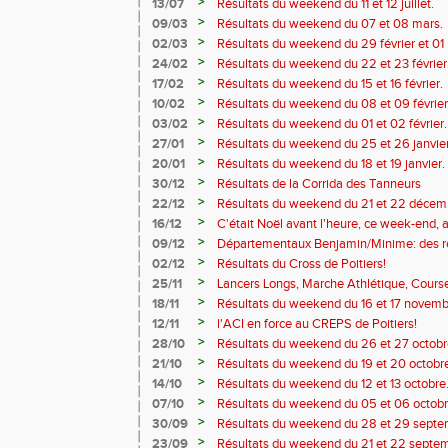
>
13/07
Résultats du weekend du 11 et 12 juillet.
>
09/03
Résultats du weekend du 07 et 08 mars.
>
02/03
Résultats du weekend du 29 février et 01
>
24/02
Résultats du weekend du 22 et 23 février
>
17/02
Résultats du weekend du 15 et 16 février.
>
10/02
Résultats du weekend du 08 et 09 février
>
03/02
Résultats du weekend du 01 et 02 février.
>
27/01
Résultats du weekend du 25 et 26 janvier
>
20/01
Résultats du weekend du 18 et 19 janvier.
>
30/12
Résultats de la Corrida des Tanneurs
>
22/12
Résultats du weekend du 21 et 22 décem
>
16/12
C'était Noël avant l'heure, ce week-end, 
>
09/12
Départementaux Benjamin/Minime: des re
>
02/12
Résultats du Cross de Poitiers!
>
25/11
Lancers Longs, Marche Athlétique, Course
tous les terrains!
>
18/11
Résultats du weekend du 16 et 17 novemb
>
12/11
l'ACI en force au CREPS de Poitiers!
>
28/10
Résultats du weekend du 26 et 27 octobr
>
21/10
Résultats du weekend du 19 et 20 octobr
>
14/10
Résultats du weekend du 12 et 13 octobre
>
07/10
Résultats du weekend du 05 et 06 octobr
>
30/09
Résultats du weekend du 28 et 29 septe
>
23/09
Résultats du weekend du 21 et 22 septe